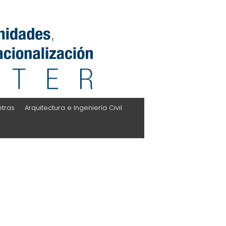
etras
Arquitectura e Ingeniería Civil