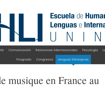
HLI
Comunicación
Relaciones Internacionales
Psicología
L
Posgrado
Congresos
Lenguas Extranjeras
 de musique en France au