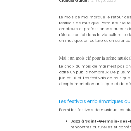
Claudia Galán
/
12 mayo, 2026
Le mois de mai marque le retour des
festivals de musique. Partout sur le 
amateurs et professionnels autour de
rôle essentiel dans la vie culturelle 
en musique, en culture et en sciences
Mai : un mois clé pour la scène musical
Le choix du mois de mai n’est pas ano
attire un public nombreux. De plus, m
juin et juillet. Les festivals de mu
d’expérimentation artistique et de d
Les festivals emblématiques du
Parmi les festivals de musique les pl
Jazz à Saint-Germain-des-P
rencontres culturelles et confé