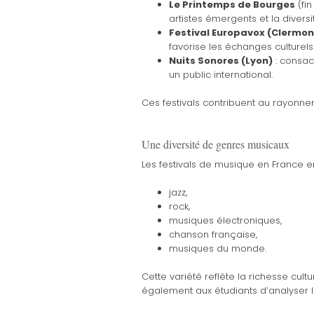
Le Printemps de Bourges
(fin
artistes émergents et la divers
Festival Europavox (Clermo
favorise les échanges culturels
Nuits Sonores (Lyon)
: consac
un public international.
Ces festivals contribuent au rayonne
Une diversité de genres musicaux
Les festivals de musique en France en
jazz,
rock,
musiques électroniques,
chanson française,
musiques du monde.
Cette variété reflète la richesse cultu
également aux étudiants d’analyser 