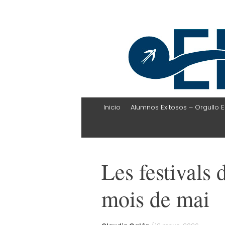
EHLI
UNINTER
Skip
Inicio
Alumnos Exitosos – Orgullo E
to
content
Les festivals
mois de mai