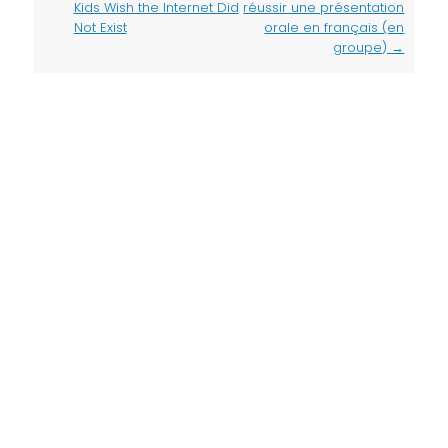
navigation
Kids Wish the Internet Did
réussir une présentation
Not Exist
orale en français (en
groupe)
→