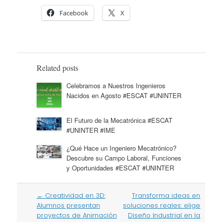
Facebook
X
Related posts
Celebramos a Nuestros Ingenieros
Nacidos en Agosto #ESCAT #UNINTER
El Futuro de la Mecatrónica #ESCAT
#UNINTER #IME
¿Qué Hace un Ingeniero Mecatrónico?
Descubre su Campo Laboral, Funciones
y Oportunidades #ESCAT #UNINTER
Post
←
Creatividad en 3D:
Transforma ideas en
navigation
Alumnos presentan
soluciones reales: elige
proyectos de Animación
Diseño Industrial en la