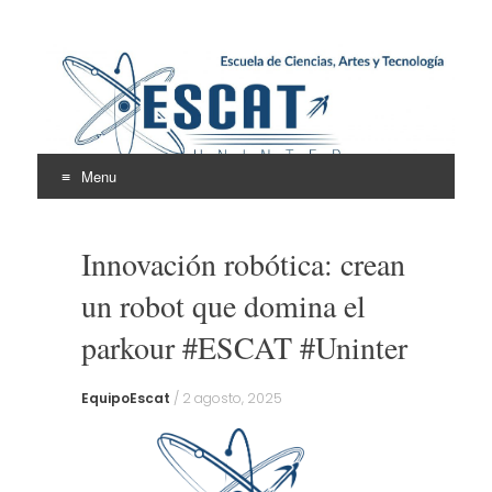
Escuela de Ciencias,
ESCAT
Artes y Tecnología
Menu
Skip
to
Innovación robótica: crean
content
un robot que domina el
parkour #ESCAT #Uninter
EquipoEscat
/
2 agosto, 2025