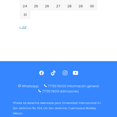
24
25
26
27
28
29
30
31
« Jul
Whatsapp
7773579000 Información general
7773579001 Admisiones
©Todos los derechos reservados para Universidad Internacional Av.
San Jerónimo No. 304, Col. San Jerónimo. Cuernavaca Morelos,
México