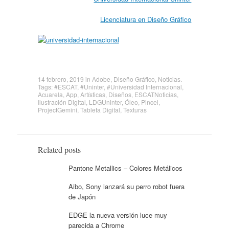
Licenciatura en Diseño Gráfico
14 febrero, 2019
in
Adobe
,
Diseño Gráfico
,
Noticias
.
Tags:
#ESCAT
,
#Uninter
,
#Universidad Internacional
,
Acuarela
,
App
,
Artísticas
,
Diseños
,
ESCATNoticias
,
Ilustración Digital
,
LDGUninter
,
Óleo
,
Pincel
,
ProjectGemini
,
Tableta Digital
,
Texturas
Related posts
Pantone Metallics – Colores Metálicos
Aibo, Sony lanzará su perro robot fuera
de Japón
EDGE la nueva versión luce muy
parecida a Chrome