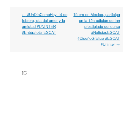
←
#UnDíaComoHoy 14 de
Tótem en México, participa
Post navigation
febrero, día del amor y la
en la 12a edición de tan
amistad #UNINTER
prestigiado concurso
#EntérateEnESCAT
#NoticiasESCAT
#DiseñoGráfico #ESCAT
#Uninter
→
IG