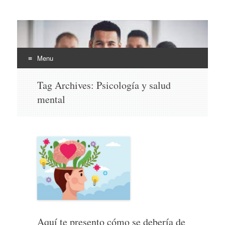
EHLI
UNINTER
Menu
Skip
Tag Archives:
Psicología y salud
to
mental
content
Aquí te presento cómo se debería de