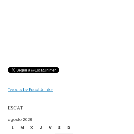
Tweets by EscatUninter
ESCAT
agosto 2026
L
M
X
J
V
S
D