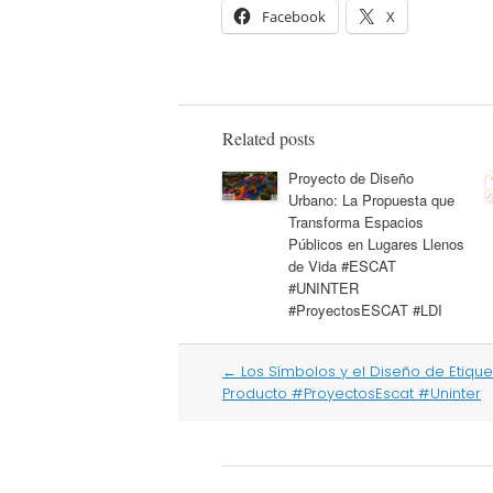
Facebook
X
Related posts
Proyecto de Diseño
Urbano: La Propuesta que
Transforma Espacios
Públicos en Lugares Llenos
de Vida #ESCAT
#UNINTER
#ProyectosESCAT #LDI
Post
←
Los Símbolos y el Diseño de Etiqu
navigation
Producto #ProyectosEscat #Uninter