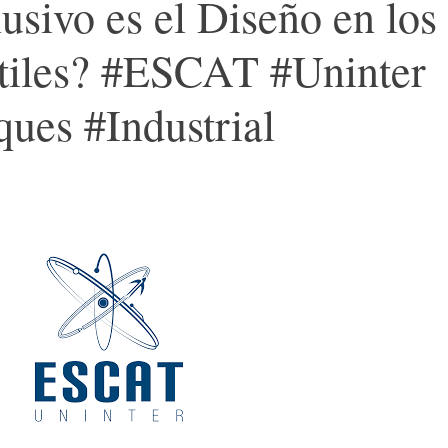
usivo es el Diseño en los
ntiles? #ESCAT #Uninter
ues #Industrial