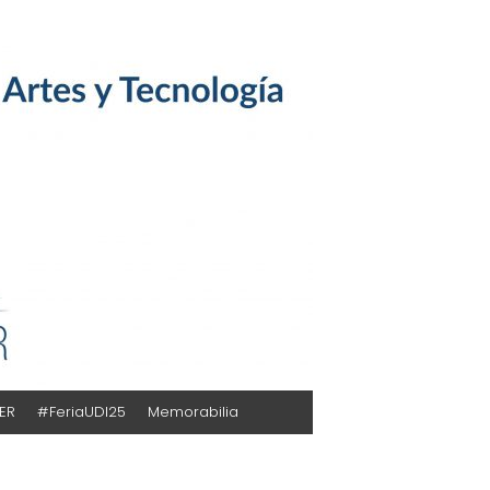
TER
#FeriaUDI25
Memorabilia