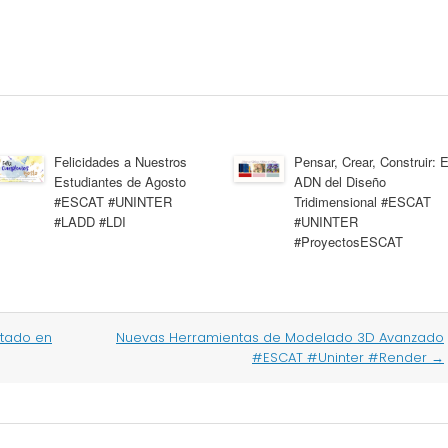
Felicidades a Nuestros
Pensar, Crear, Construir: E
Estudiantes de Agosto
ADN del Diseño
#ESCAT #UNINTER
Tridimensional #ESCAT
#LADD #LDI
#UNINTER
#ProyectosESCAT
etado en
Nuevas Herramientas de Modelado 3D Avanzado
#ESCAT #Uninter #Render
→