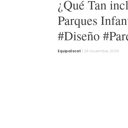
¿Qué Tan incl
Parques Infa
#Diseño #Parq
EquipoEscat
/
26 noviembre, 2024