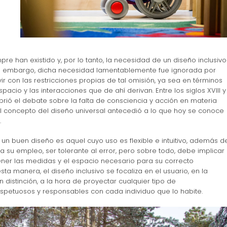
e han existido y, por lo tanto, la necesidad de un diseño inclusivo
 embargo, dicha necesidad lamentablemente fue ignorada por
vir con las restricciones propias de tal omisión, ya sea en términos
acio y las interacciones que de ahí derivan. Entre los siglos XVIII y
 abrió el debate sobre la falta de consciencia y acción en materia
 el concepto del diseño universal antecedió a lo que hoy se conoce
.
, un buen diseño es aquel cuyo uso es flexible e intuitivo, además d
a su empleo, ser tolerante al error, pero sobre todo, debe implicar
ener las medidas y el espacio necesario para su correcto
sta manera, el diseño inclusivo se focaliza en el usuario, en la
n distinción, a la hora de proyectar cualquier tipo de
espetuosos y responsables con cada individuo que lo habite.