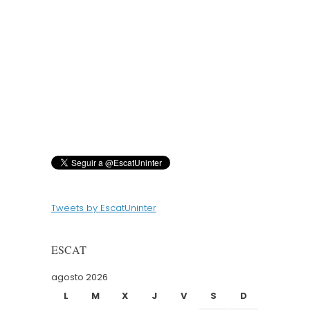
Tweets by EscatUninter
ESCAT
agosto 2026
L
M
X
J
V
S
D