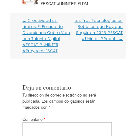
#ESCAT #UNINTER #LDM
Post
←
Creatividad sin
Las Tres Tecnologías en
navigation
Límites: El Parque de
Robótica que Hay que
Diversiones Cobra Vida
Seguir en 2025 #ESCAT
con Talento Digital
#Uninter #Robots
→
#ESCAT #UNINTER
#ProyectosESCAT
Deja un comentario
Tu dirección de correo electrónico no será
publicada.
Los campos obligatorios están
marcados con
*
Comentario
*