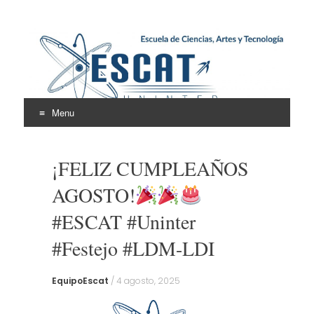
Escuela de Ciencias,
ESCAT
Artes y Tecnología
Menu
Skip
to
¡FELIZ CUMPLEAÑOS
content
AGOSTO!
#ESCAT #Uninter
#Festejo #LDM-LDI
EquipoEscat
/
4 agosto, 2025