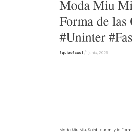
Moda Miu Miu
Forma de las
#Uninter #Fa
EquipoEscat
/
1 junio, 2025
Moda Miu Miu, Saint Laurent y la For