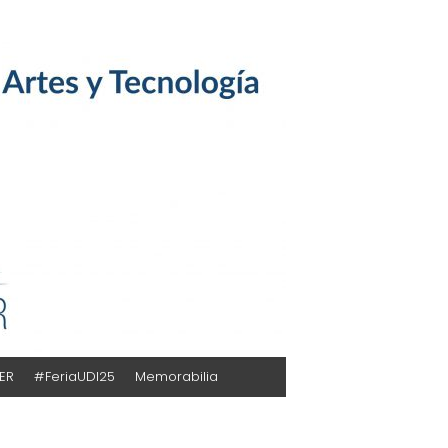
TER
#FeriaUDI25
Memorabilia