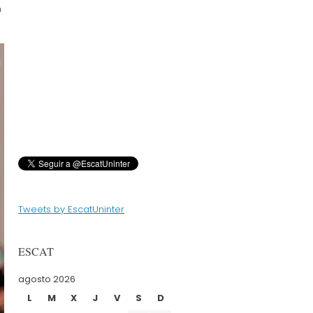
n
Tweets by EscatUninter
ESCAT
agosto 2026
L
M
X
J
V
S
D