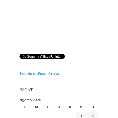
Tweets by EscatUninter
ESCAT
agosto 2026
L
M
X
J
V
S
D
1
2