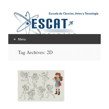
Escuela de Ciencias,
ESCAT
Artes y Tecnología
Menu
Skip
Tag Archives:
2D
to
content