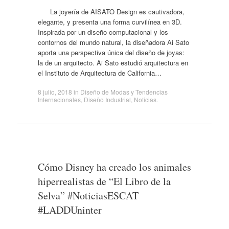
La joyería de AISATO Design es cautivadora,
elegante, y presenta una forma curvilínea en 3D.
Inspirada por un diseño computacional y los
contornos del mundo natural, la diseñadora Ai Sato
aporta una perspectiva única del diseño de joyas:
la de un arquitecto. Ai Sato estudió arquitectura en
el Instituto de Arquitectura de California…
8 julio, 2018
in
Diseño de Modas y Tendencias
Internacionales
,
Diseño Industrial
,
Noticias
.
Cómo Disney ha creado los animales
hiperrealistas de “El Libro de la
Selva” #NoticiasESCAT
#LADDUninter