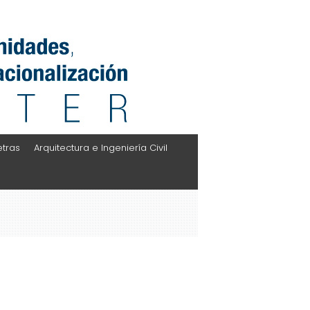
etras
Arquitectura e Ingeniería Civil