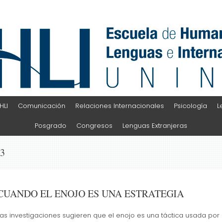
HLI
Comunicación
Relaciones Internacionales
Psicología
L
Posgrado
Congresos
Lenguas Extranjeras
23
CUANDO EL ENOJO ES UNA ESTRATEGIA
Las investigaciones sugieren que el enojo es una táctica usada por