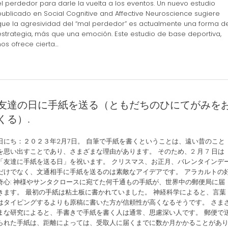
el perdedor para darle la vuelta a los eventos. Un nuevo estudio
publicado en Social Cognitive and Affective Neuroscience sugiere
que la agresividad del “mal perdedor” es actualmente una forma d
estrategia, más que una emoción. Este estudio de base deportiva,
nos ofrece cierta…
友達の日に手紙を送る（ともだちのひにてがみを
くる）.
日にち：２０２３年2月7日。 自筆で手紙を書くということは、遠い昔のこと
を思い出すことであり、さまざまな理由があります。 そのため、2 月 7 日は
「友達に手紙を送る日」を祝います。 クリスマス、お正月、バレンタインデ
だけでなく、文通相手に手紙を送るのは素敵なアイデアです。 アラカルトの
奇心: 神様やサンタクロースに宛てた何千通もの手紙が、世界中の郵便局に届
きます。 最初の手紙は粘土板に書かれていました。 神経科学によると、言葉
はタイピングするよりも原稿に書いた方が信頼性が高くなるそうです。 さま
まな研究によると、手書きで手紙を書く人は通常、思慮深い人です。 郵便で
られた手紙は、距離によっては、受取人に届くまでに数か月かかることがあ