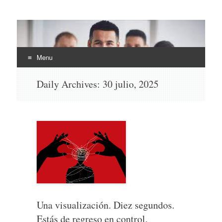
EHLI
UNINTER
Menu
Skip
Daily Archives:
30 julio, 2025
to
content
Una visualización. Diez segundos.
Estás de regreso en control.