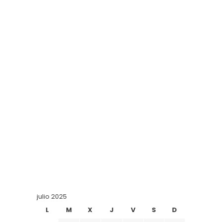
julio 2025
L
M
X
J
V
S
D