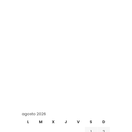
agosto 2026
L
M
X
J
V
S
D
1
2