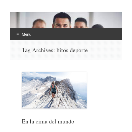
EHLI
UNINTER
Menu
Skip
Tag Archives:
hitos deporte
to
content
En la cima del mundo