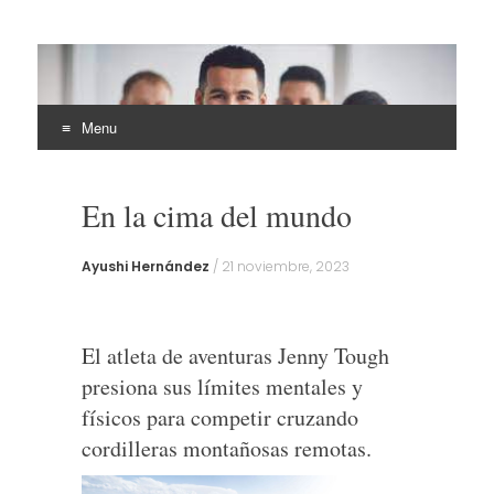
EHLI
UNINTER
Menu
Skip
to
En la cima del mundo
content
Ayushi Hernández
/
21 noviembre, 2023
El atleta de aventuras Jenny Tough
presiona sus límites mentales y
físicos para competir cruzando
cordilleras montañosas remotas.