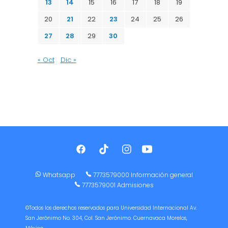
13
14
15
16
17
18
19
20
21
22
23
24
25
26
27
28
29
30
« Oct
Dic »
Whatsapp
7773579000 Información general
7773579001 Admisiones
©Todos los derechos reservados para Universidad Internacional Av.
San Jerónimo No. 304, Col. San Jerónimo. Cuernavaca Morelos,