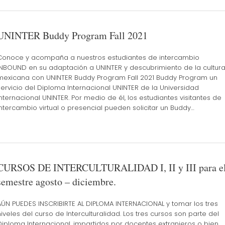
UNINTER Buddy Program Fall 2021
Conoce y acompaña a nuestros estudiantes de intercambio
INBOUND en su adaptación a UNINTER y descubrimiento de la cultur
mexicana con UNINTER Buddy Program Fall 2021 Buddy Program un
servicio del Diploma Internacional UNINTER de la Universidad
Internacional UNINTER. Por medio de él, los estudiantes visitantes de
intercambio virtual o presencial pueden solicitar un Buddy…
CURSOS DE INTERCULTURALIDAD I, II y III para e
semestre agosto – diciembre.
AÚN PUEDES INSCRIBIRTE AL DIPLOMA INTERNACIONAL y tomar los tres
niveles del curso de Interculturalidad. Los tres cursos son parte del
Diploma Internacional, impartidos por docentes extranjeros o bien