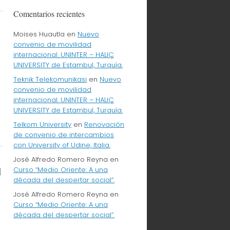
Comentarios recientes
Moises Huautla
en
Nuevo
convenio de movilidad
internacional. UNINTER – HALIÇ
UNIVERSITY de Estambul, Turquía.
a
Teknik Telekomunikasi
en
Nuevo
convenio de movilidad
internacional. UNINTER – HALIÇ
UNIVERSITY de Estambul, Turquía.
Telkom University
en
Renovación
de convenio de intercambios
con University of Udine, Italia.
José Alfredo Romero Reyna
en
l
Curso “Medio Oriente: A una
década del despertar social”.
José Alfredo Romero Reyna
en
Curso “Medio Oriente: A una
década del despertar social”.