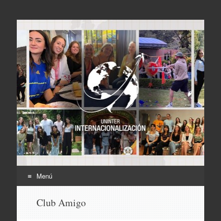
Internacionalización
UNINTER
Menú
Ir
Club Amigo
al
contenido