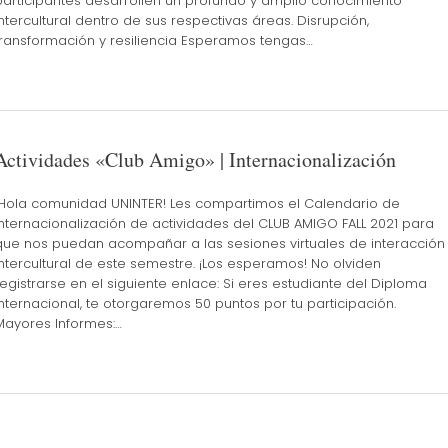
participantes desarrollen un profundo y amplio conocimiento
intercultural dentro de sus respectivas áreas. Disrupción,
transformación y resiliencia Esperamos tengas…
Actividades «Club Amigo» | Internacionalización
¡Hola comunidad UNINTER! Les compartimos el Calendario de
internacionalización de actividades del CLUB AMIGO FALL 2021 para
que nos puedan acompañar a las sesiones virtuales de interacción
intercultural de este semestre. ¡Los esperamos! No olviden
registrarse en el siguiente enlace: Si eres estudiante del Diploma
Internacional, te otorgaremos 50 puntos por tu participación.
Mayores Informes:…