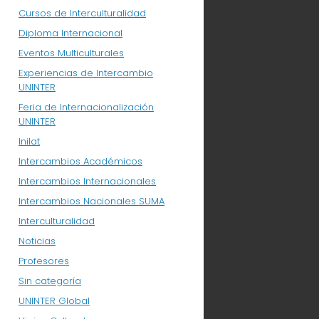
Cursos de Interculturalidad
Diploma Internacional
Eventos Multiculturales
Experiencias de Intercambio
UNINTER
Feria de Internacionalización
UNINTER
Inilat
Intercambios Académicos
Intercambios Internacionales
Intercambios Nacionales SUMA
Interculturalidad
Noticias
Profesores
Sin categoría
UNINTER Global