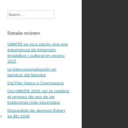
Search
Entradas recientes
UNINTER se va a Japón: vive una
experiencia de inmersión
lingüística y cultural en verano
2027
La internacionalización en
tiempos del Mundial
Del País Vasco a Cuernavaca
Día UNINTER 2026: así se celebró
el regreso de una de las
tradiciones más esperadas
Despedida de alumnos Rotary
en BIU 2026
n