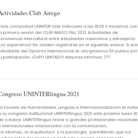
Actividades Club Amigo
¡Hola comunidad UNINTER! Este miércoles a las 16:00 h iniciamos con
la primera sesión del CLUB AMIGO FALL 2021. Actividades de
convivencia intercultural entre estudiantes mexicanos y extranjeros.
¡Los esperamos! No olviden registrarse en el siguiente enlace: Si ere
estudiante del Diploma Internacional, te otorgaremos 50 puntos por
tu participación. ¡CUPO LIMITADO! Mayores Informes: 777…
Congreso UNINTERlingua 2021
La Escuela de Humanidades, Lenguas e Internacionalización te invita
a su congreso institucional UNINTERlingua 2021 este próximo lunes 18
de octubre. UNINTERlingua reúne a grandes profesionales nacionale
e internacionales relacionados con la comunicación,
los idiomas, la arquitectura y la psicología, permitiendo que los