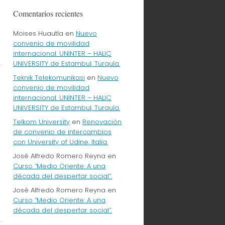
Comentarios recientes
Moises Huautla
en
Nuevo
convenio de movilidad
internacional. UNINTER – HALIÇ
UNIVERSITY de Estambul, Turquía.
Teknik Telekomunikasi
en
Nuevo
convenio de movilidad
internacional. UNINTER – HALIÇ
UNIVERSITY de Estambul, Turquía.
Telkom University
en
Renovación
de convenio de intercambios
con University of Udine, Italia.
José Alfredo Romero Reyna
en
Curso “Medio Oriente: A una
década del despertar social”.
José Alfredo Romero Reyna
en
Curso “Medio Oriente: A una
década del despertar social”.