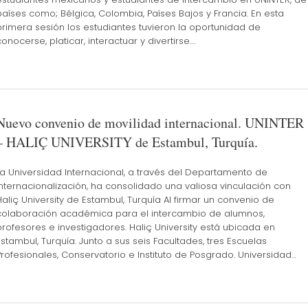
países como; Bélgica, Colombia, Países Bajos y Francia. En esta
primera sesión los estudiantes tuvieron la oportunidad de
conocerse, platicar, interactuar y divertirse.…
Nuevo convenio de movilidad internacional. UNINTER
– HALIÇ UNIVERSITY de Estambul, Turquía.
La Universidad Internacional, a través del Departamento de
Internacionalización, ha consolidado una valiosa vinculación con
Haliç University de Estambul, Turquía Al firmar un convenio de
colaboración académica para el intercambio de alumnos,
profesores e investigadores. Haliç University está ubicada en
Estambul, Turquía. Junto a sus seis Facultades, tres Escuelas
Profesionales, Conservatorio e Instituto de Posgrado. Universidad…