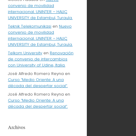
convenio de movilidad
internacional. UNINTER – HALIÇ
UNIVERSITY de Estambul, Turquía.
Teknik Telekomunikasi
en
Nuevo
convenio de movilidad
internacional. UNINTER – HALIÇ
UNIVERSITY de Estambul, Turquía.
Telkom University
en
Renovación
de convenio de intercambios
con University of Udine, Italia.
José Alfredo Romero Reyna
en
Curso “Medio Oriente: A una
década del despertar social”.
José Alfredo Romero Reyna
en
Curso “Medio Oriente: A una
década del despertar social”.
Archivos