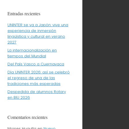
Entradas recientes
UNINTER se va a Japón: vive una
experiencia de inmersión
lingüística y cultural en verano
2027
La internacionalización en
tiempos del Mundial
Del País Vasco a Cuernavaca
Día UNINTER 2026: así se celebró
el regreso de una de las
tradiciones más esperadas
Despedida de alumnos Rotary
en BIU 2026
Comentarios recientes
Moises Huautla
en
Nuevo