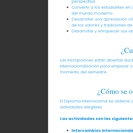
perspectiva.
Convertir a los estudiantes e
del mundo moderno.
Desarrollar una apreciación crí
de los valores y tradiciones d
Desarrollar y enriquecer sus id
¿Cu
Las inscripciones están abiertas du
Internacionalización para empezar co
momento del semestre.
¿Cómo se ob
El Diploma Internacional se obtiene 
actividades elegibles.
Las actividades son las siguiente
Intercambios Internacional