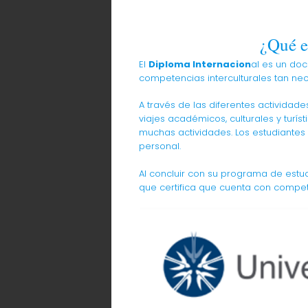
¿Qué e
El
Diploma Internacion
al es un do
competencias interculturales tan ne
A través de las diferentes actividade
viajes académicos, culturales y turíst
muchas actividades. Los estudiante
personal.
Al concluir con su programa de estu
que certifica que cuenta con compete