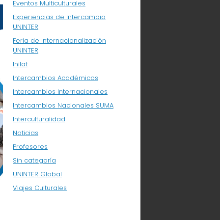
Eventos Multiculturales
Experiencias de Intercambio
UNINTER
Feria de Internacionalización
UNINTER
Inilat
Intercambios Académicos
Intercambios Internacionales
Intercambios Nacionales SUMA
Interculturalidad
Noticias
Profesores
Sin categoría
UNINTER Global
Viajes Culturales