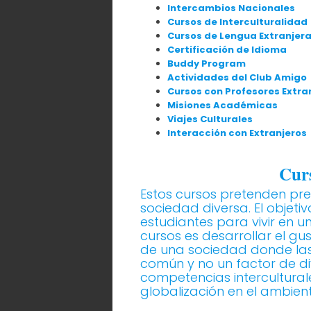
Intercambios Nacionales
Cursos de Interculturalidad
Cursos de Lengua Extranjer
Certificación de Idioma
Buddy Program
Actividades del Club Amigo
Cursos con Profesores Extra
Misiones Académicas
Viajes Culturales
Interacción con Extranjeros
Curs
Estos cursos pretenden prep
sociedad diversa. El objeti
estudiantes para vivir en un
cursos es desarrollar el gu
de una sociedad donde las 
común y no un factor de div
competencias interculturale
globalización en el ambient