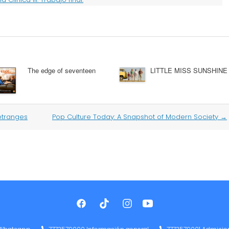
The edge of seventeen
LITTLE MISS SUNSHINE
étranges
Pop Culture Today: A Snapshot of Modern Society
→