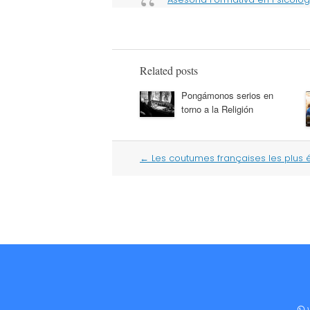
Related posts
Pongámonos serios en
torno a la Religión
Post
←
Les coutumes françaises les plus 
navigation