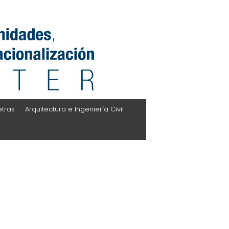
etras
Arquitectura e Ingeniería Civil