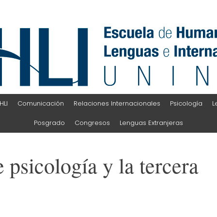
HLI
Comunicación
Relaciones Internacionales
Psicología
L
Posgrado
Congresos
Lenguas Extranjeras
 psicología y la tercera