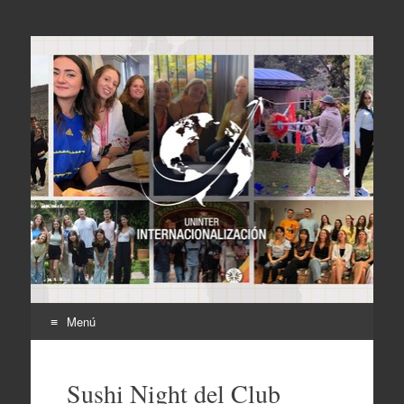
Internacionalización
UNINTER
Menú
Ir
al
Sushi Night del Club
contenido