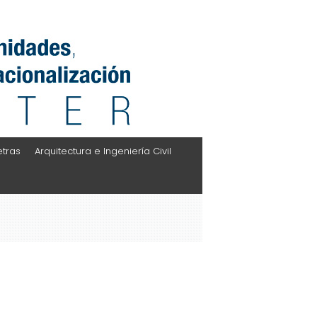
etras
Arquitectura e Ingeniería Civil