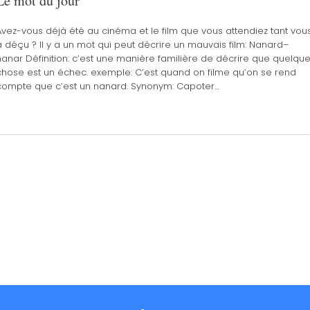
Le mot du jour
Avez-vous déjà été au cinéma et le film que vous attendiez tant vou
a déçu ? Il y a un mot qui peut décrire un mauvais film: Nanard–
nanar Définition: c’est une manière familière de décrire que quelqu
chose est un échec. exemple: C’est quand on filme qu’on se rend
compte que c’est un nanard. Synonym: Capoter…