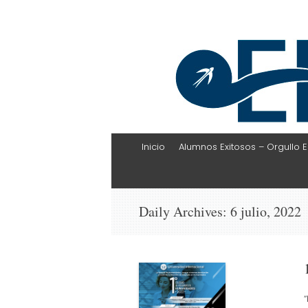
EHLI
UNINTER
Skip
Inicio
Alumnos Exitosos – Orgullo E
to
content
Daily Archives:
6 julio, 2022