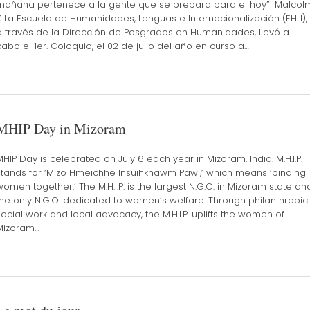
mañana pertenece a la gente que se prepara para el hoy” Malcol
X La Escuela de Humanidades, Lenguas e Internacionalización (EHLI),
a través de la Dirección de Posgrados en Humanidades, llevó a
cabo el 1er. Coloquio, el 02 de julio del año en curso a…
MHIP Day in Mizoram
MHIP Day is celebrated on July 6 each year in Mizoram, India. M.H.I.P.
stands for ‘Mizo Hmeichhe Insuihkhawm Pawl,’ which means ‘binding
women together.’ The M.H.I.P. is the largest N.G.O. in Mizoram state an
the only N.G.O. dedicated to women’s welfare. Through philanthropic
social work and local advocacy, the M.H.I.P. uplifts the women of
Mizoram…