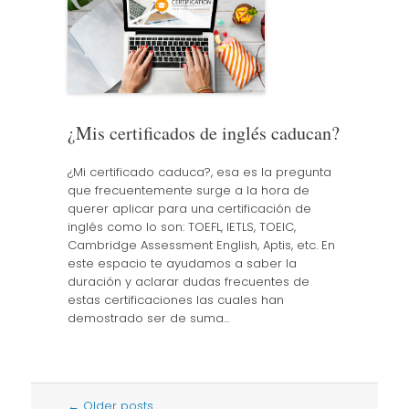
¿Mis certificados de inglés caducan?
¿Mi certificado caduca?, esa es la pregunta
que frecuentemente surge a la hora de
querer aplicar para una certificación de
inglés como lo son: TOEFL, IETLS, TOEIC,
Cambridge Assessment English, Aptis, etc. En
este espacio te ayudamos a saber la
duración y aclarar dudas frecuentes de
estas certificaciones las cuales han
demostrado ser de suma…
Post
←
Older posts