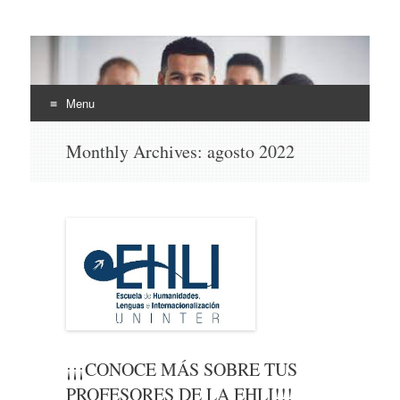
EHLI
UNINTER
Menu
Skip
Monthly Archives:
agosto 2022
to
content
¡¡¡CONOCE MÁS SOBRE TUS
PROFESORES DE LA EHLI!!!