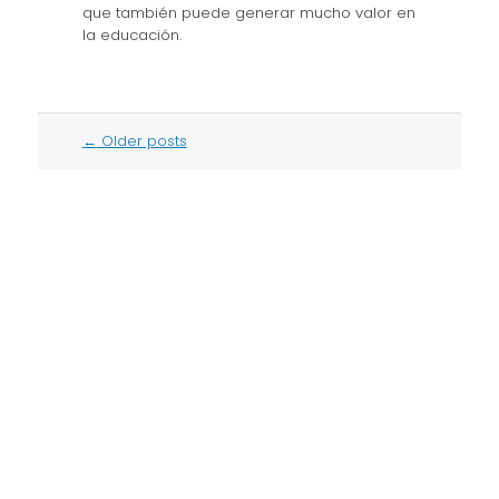
que también puede generar mucho valor en
la educación.
Post
←
Older posts
navigation