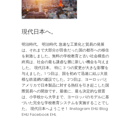
現代日本へ。
明治時代。 明治時代: 急速な工業化と貿易の発展
は、それまで大部分が田舎だった国の都市への移住
を刺激しました。無料の学校教育と古い社会構造の
終焉は、社会の最も謙虚な層に新しい機会を与えま
した。 現代日本。 特に 3 つの変更が大きな影響を
与えました。1 つ目は、国を初めて迅速に結ぶ大規
模な鉄道網の建設でした。2つ目は、ヨーロッパと
アメリカで日本製品に対する熱狂を引き起こした国
際貿易への開放です。最後に、最も決定的な措置
は、小学校から大学まで、ヨーロッパのモデルに基
づいた完全な学校教育システムを実施することでし
た。 現代日本へようこそ！ IInstagram EHLI Blog
EHLI Facebook EHL