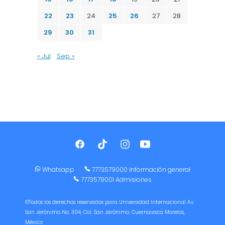
22
23
24
25
26
27
28
29
30
31
« Jul
Sep »
Whatsapp
7773579000 Información general
7773579001 Admisiones
©Todos los derechos reservados para Universidad Internacional Av.
San Jerónimo No. 304, Col. San Jerónimo. Cuernavaca Morelos,
México