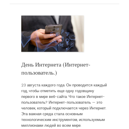
День Интернета (Интернет-
пользователь.)
23 августа каждого года. Он проводится каждый
год, чтобы отметить еще одну годовщину
первого в мире веб-сайта. Что такое Интернет-
пользователь? Интернет-пользователь — это
человек, который подключается через Интернет.
Эта важная среда стала основным
технологическим инструментом, используемым
миллионами людей во всем мире.