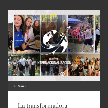
Internacionalización
UNINTER
Menú
Ir
al
La transformadora
contenido