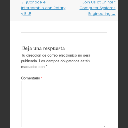
Navegación
←
¡Conoce el
Join Us at Uninter:
por
intercambio con Rotary
Computer Systems
artículos
y BIU!
Engineering
→
Deja una respuesta
Tu dirección de correo electrónico no será
publicada.
Los campos obligatorios están
marcados con
*
Comentario
*