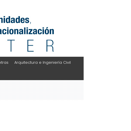
etras
Arquitectura e Ingeniería Civil