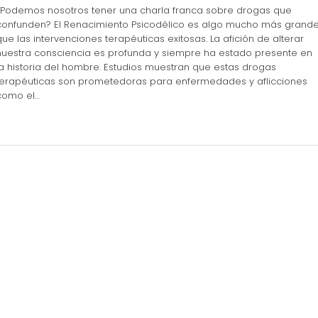
¿Podemos nosotros tener una charla franca sobre drogas que
confunden? El Renacimiento Psicodélico es algo mucho más grand
que las intervenciones terapéuticas exitosas. La afición de alterar
nuestra consciencia es profunda y siempre ha estado presente en
la historia del hombre. Estudios muestran que estas drogas
terapéuticas son prometedoras para enfermedades y aflicciones
como el…