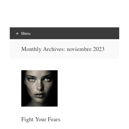
EHLI
UNINTER
Menu
Skip
Monthly Archives:
noviembre 2023
to
content
Fight Your Fears