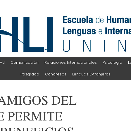
HLI
Comunicación
Relaciones Internacionales
Psicología
L
Posgrado
Congresos
Lenguas Extranjeras
AMIGOS DEL
E PERMITE