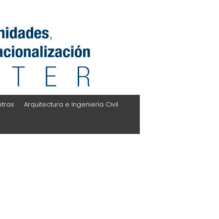
etras
Arquitectura e Ingeniería Civil