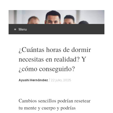
EHLI
UNINTER
Menu
Skip
to
¿Cuántas horas de dormir
content
necesitas en realidad? Y
¿cómo conseguirlo?
Ayushi Hernández
/
22 julio, 2025
Cambios sencillos podrían resetear
tu mente y cuerpo y podrías