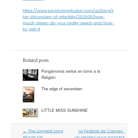
https://www.psychologytoday.com/us/blog/t
he-chronicles-of-infertility/202505/how-
much-sleep-do-you-really-need-and-how-
to-get-it
Related posts
Pongámonos serios en torno a la
Religión
The edge of seventeen
LITTLE MISS SUNSHINE
Post
←
The Longest Long
Le Festival de Cannes :
navigation
Words List
un rendez-vous mondial