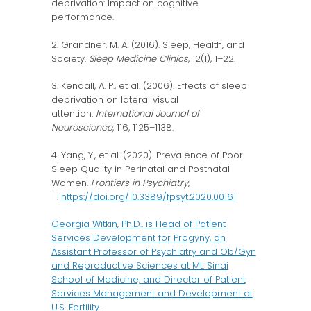
deprivation: Impact on cognitive
performance.
2. Grandner, M. A. (2016). Sleep, Health, and
Society.
Sleep Medicine Clinics
, 12(1), 1–22.
3. Kendall, A. P., et al. (2006). Effects of sleep
deprivation on lateral visual
attention.
International Journal of
Neuroscience
, 116, 1125–1138.
4. Yang, Y., et al. (2020). Prevalence of Poor
Sleep Quality in Perinatal and Postnatal
Women.
Frontiers in Psychiatry
,
11.
https://doi.org/10.3389/fpsyt.2020.00161
Georgia Witkin, Ph.D., is Head of Patient
Services Development for Progyny, an
Assistant Professor of Psychiatry and Ob/Gyn
and Reproductive Sciences at Mt. Sinai
School of Medicine, and Director of Patient
Services Management and Development at
U.S. Fertility.